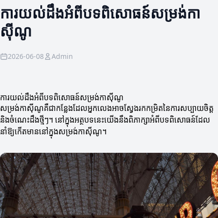
ការយល់ដឹងអំពីបទពិសោធន៍សម្រង់កា
ស៊ីណូ
2026-06-08
Admin
ការយល់ដឹងអំពីបទពិសោធន៍សម្រង់កាស៊ីណូ
សម្រង់កាស៊ីណូគឺជាកន្លែងដែលអ្នកលេងអាចស្វែងរកកម្រិតនៃការសប្បាយចិត្ត
និងចំណេះដឹងថ្មីៗ។ នៅក្នុងអត្ថបទនេះយើងនឹងពិភាក្សាអំពីបទពិសោធន៍ដែល
នាំឱ្យកើតមាននៅក្នុងសម្រង់កាស៊ីណូ។