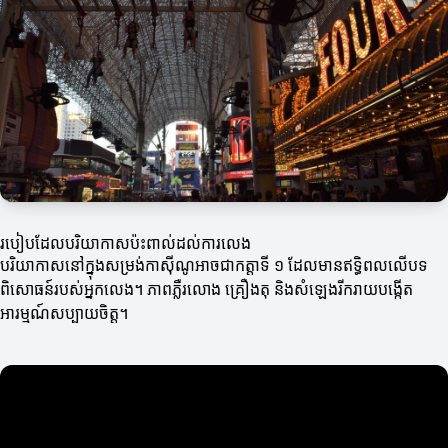
របៀបដែលបរិយាកាសប៉ះពាល់ដល់ការលេង
បរិយាកាសនៅក្នុងសម្រង់កាស៊ីណូអាចជាកត្តាទី ១ ដែលមានឥទ្ធិពលលើបទ
ពិសោធន៍របស់អ្នកលេង។ ភាពភ្លឺរលោង គ្រឿងតុ និងសំឡេងរីករាយបង្កើត
អារម្មណ៍សប្បាយចិត្ត។