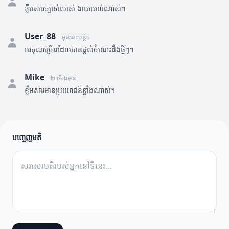
ខ្លឹមសារច្បាស់លាស់ ងាយយល់ណាស់។
User_88
មុននេះបន្តិច
អរគុណច្រើនដែលបានផ្តល់ចំណេះដឹងថ្មីៗ។
Mike
២ ម៉ោងមុន
ខ្លឹមសារមានប្រយោជន៍ខ្លាំងណាស់។
បញ្ចេញមតិ