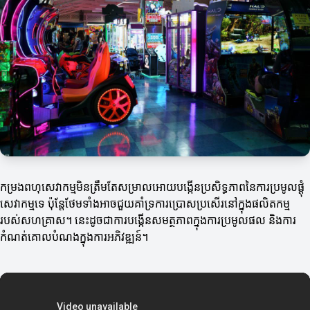
កម្រងពហុសេវាកម្មមិនត្រឹមតែសម្រាលអោយបង្កើនប្រសិទ្ធភាពនៃការប្រមូលផ្តុំ
សេវាកម្មទេ ប៉ុន្តែថែមទាំងអាចជួយគាំទ្រការប្រោសប្រសើរនៅក្នុងផលិតកម្ម
របស់សហគ្រាស។ នេះដូចជាការបង្កើនសមត្ថភាពក្នុងការប្រមូលផល និងការ
កំណត់គោលបំណងក្នុងការអភិវឌ្ឍន៍។