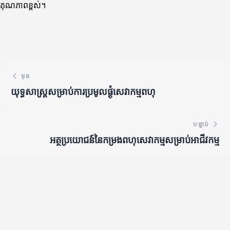
គុណភាពខ្ពស់។
មុន
យុទ្ធសាស្ត្រសម្រាប់ការប្រមូលផ្តុំសេវាកម្មពហុ
បន្ទាប់
អត្ថប្រយោជន៍នៃកម្រងពហុសេវាកម្មសម្រាប់អាជីវកម្ម