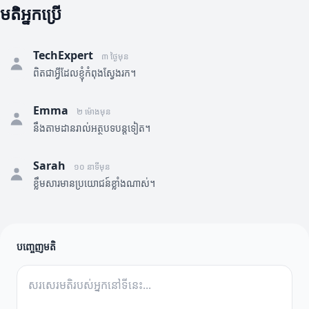
មតិអ្នកប្រើ
TechExpert
៣ ថ្ងៃមុន
ពិតជាអ្វីដែលខ្ញុំកំពុងស្វែងរក។
Emma
២ ម៉ោងមុន
នឹងតាមដានរាល់អត្ថបទបន្តទៀត។
Sarah
១០ នាទីមុន
ខ្លឹមសារមានប្រយោជន៍ខ្លាំងណាស់។
បញ្ចេញមតិ