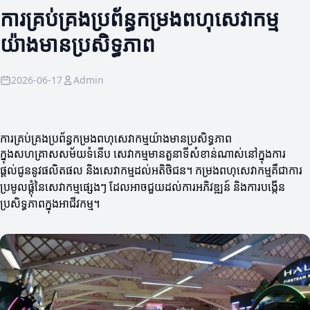
ការគ្រប់គ្រងប្រព័ន្ធកម្រងពហុសេវាកម្ម
យ៉ាងមានប្រសិទ្ធភាព
2026-06-17
Admin
ការគ្រប់គ្រងប្រព័ន្ធកម្រងពហុសេវាកម្មយ៉ាងមានប្រសិទ្ធភាព
ក្នុងសហគ្រាសសម័យទំនើប សេវាកម្មមានតួនាទីសំខាន់ណាស់នៅក្នុងការ
ផ្តល់ជូននូវផលិតផល និងសេវាកម្មដល់អតិថិជន។ កម្រងពហុសេវាកម្មគឺជាការ
ប្រមូលផ្តុំនៃសេវាកម្មផ្សេងៗ ដែលអាចជួយដល់ការអភិវឌ្ឍន៍ និងការបង្កើន
ប្រសិទ្ធភាពក្នុងអាជីវកម្ម។