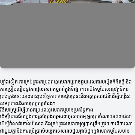
ម្យ៉ាងទៀត ការគ្រប់គ្រងកម្រងពហុសេវាកម្មអាចជួយដល់ការបង្កើតគំនិតថ្មី និង
ការប្រៀបធៀបនូវការផ្តល់សេវាកម្មនៅក្នុងទីផ្សារ។ អាជីវកម្មដែលអនុវត្តន៍ការ
គ្រប់គ្រងនេះយ៉ាងមានប្រសិទ្ធភាពអាចជួបប្រទៈនឹងអត្ថប្រយោជន៍ដើម្បីបង្កើន
សមត្ថភាពនិងការប្រកួតប្រជែង។
វិធីសាស្ត្រដើម្បីមានកម្រងពហុសេវាកម្មមានប្រសិទ្ធភាព
ដើម្បីជោគជ័យក្នុងការគ្រប់គ្រងកម្រងពហុសេវាកម្ម អ្នកត្រូវចំណាយពេលវេលា
ដើម្បីកំណត់គោលបំណង និងគ្រប់គ្រងសេវាកម្មឲ្យបានត្រឹមត្រូវ។ ការពិចារណា
ជាមួយគ្នានិងការប្រើប្រាស់បច្ចេកទេសអាចជួយផ្តល់ជូននូវសេវាកម្មដែលមាន