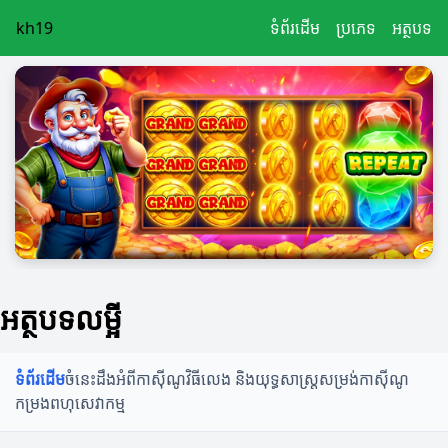
kh19
ទំព័រដើម
ប្រភេទ
អត្ថបទ
អត្ថបទលម្អី
ទំព័រដើម
ចំនេះដឹងអំពីកាស៊ីណូ
វិធីលេង និងយុទ្ធសាស្ត្រ
សម្រង់កាស៊ីណូ
កម្រងពហុសេវាកម្ម