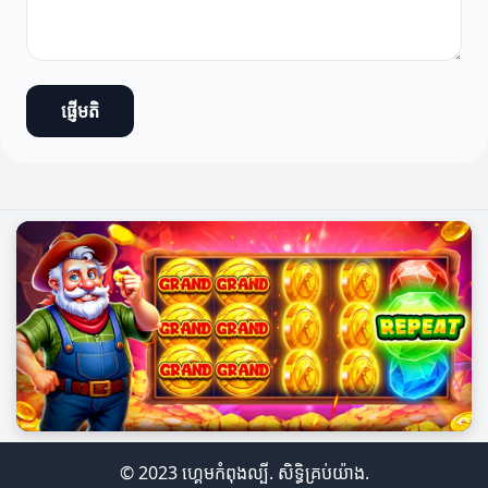
ផ្ញើមតិ
© 2023 ហ្គេមកំពុងល្បី. សិទ្ធិគ្រប់យ៉ាង.