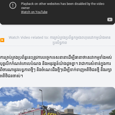
Watch Video related to: ការគ្រប់គ្រងប្រព័ន្ធកម្រងពហុសេវាកម្មយ៉ាងមាន
▶
ប្រសិទ្ធភាព
ការគ្រប់គ្រងប្រព័ន្ធនេះត្រូវការបច្ចេកទេសនានាដើម្បីធានាថាសេវាកម្មទាំងអស់
បុគ្គលិកកំណត់គោលបំណង និងអនុវត្តន៍យ៉ាងដូចគ្នា។ វាជាការសំខាន់ក្នុងការ
ពិចារណានូវលទ្ធភាពថ្មីៗ និងចំណេះដឹងថ្មីៗដើម្បីទាក់ទាញអតិថិជនថ្មី និងរក្សា
អតិថិជនចាស់។