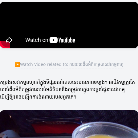
▶
Watch Video related to: ការយល់ដឹងអំពីកម្រងសេវាកម្មពហុ
កម្រងសេវាកម្មពហុនៅក្នុងទីផ្សារនៅពេលនេះមានភាពចម្បង។ អាជីវកម្មត្រូវតែ
យល់ដឹងអំពីតម្រូវការរបស់អតិថិជននិងតម្រូវការក្នុងការផ្តល់ជូនសេវាកម្ម
ដើម្បីឱ្យអាចបង្កើនការចំណាយរបស់ពួកគេ។