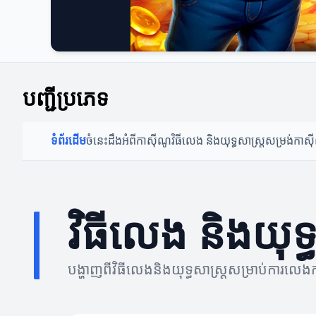
បញ្ជីប្រភេទ
ទំព័រដើម
ចំនេះដឹងអំពីកាស៊ីណូ
វិធីលេង និងយុទ្ធសាស្ត្រ
សម្រង់កាស៊
វិធីលេង និងយុទ្ធ
បង្ហាញពីវិធីលេងនិងយុទ្ធសាស្ត្រសម្រាប់ការលេ