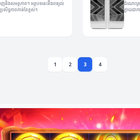
ំនាញនិងសមត្ថភាព។ អត្ថបទនេះនឹងពន្យល់
ដំណោះស្រា
្រសិទ្ធភាពកាន់តែខ្ពស់។
ក្លាយជា
1
2
3
4