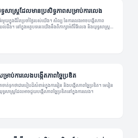
ុទ្ធសាស្ត្រដែលមានប្រសិទ្ធភាពសម្រាប់ការលេង
មួយក្នុងជីវិតប្រចាំថ្ងៃរបស់យើង។ សិល្បៈនៃការលេងអាចបង្កើតភាព
់ដឹង។ នៅក្នុងអត្ថបទនេះយើងនឹងពិភាក្សាអំពីវិធីលេង និងយុទ្ធសាស្ត្រ
ងការលេងបានប្រសិទ្ធភាព។
រសម្រាប់ការលេងបង្កើតភាពច្នៃប្រឌិត
េចាត់ទុកថាជារបៀបដ៏សំខាន់ក្នុងការរៀន និងបង្កើតភាពច្នៃប្រឌិត។ មេរៀន
ីយុទ្ធសាស្ត្រដែលអាចជួយបង្កើតភាពច្នៃប្រឌិតនៅក្នុងការលេង។