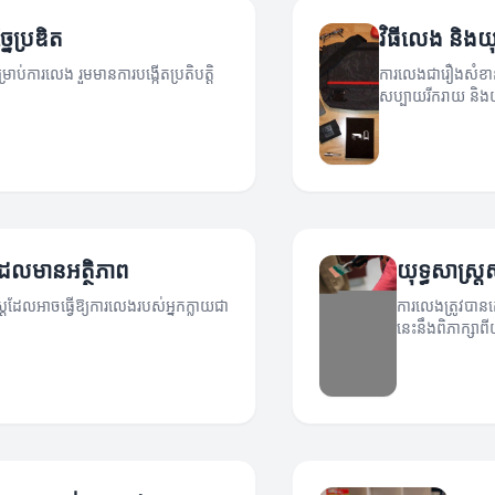
នៃប្រឌិត
វិធីលេង និងយ
ម្រាប់ការលេង រួមមានការបង្កើតប្រតិបត្តិ
ការលេងជារឿងសំខាន់
សប្បាយរីករាយ និងយល
ដែលអាចជួយអ្នកក្នុ
ងដែលមានអត្ថិភាព
យុទ្ធសាស្ត្
ត្រដែលអាចធ្វើឱ្យការលេងរបស់អ្នកក្លាយជា
ការលេងត្រូវបានគ
នេះនឹងពិភាក្សាព