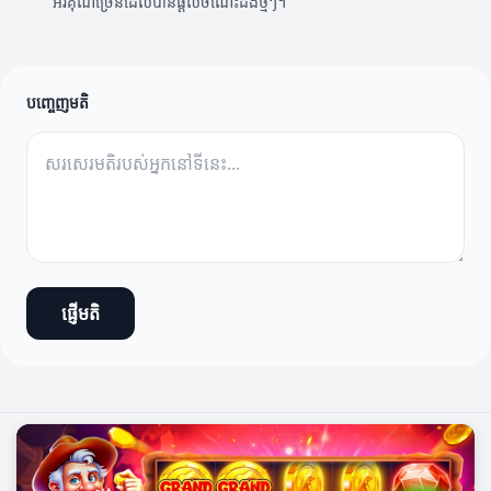
អរគុណច្រើនដែលបានផ្តល់ចំណេះដឹងថ្មីៗ។
បញ្ចេញមតិ
ផ្ញើមតិ