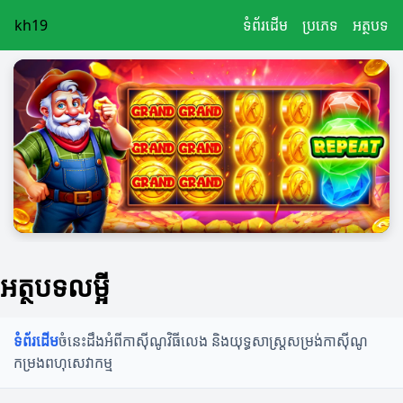
kh19
ទំព័រដើម
ប្រភេទ
អត្ថបទ
អត្ថបទលម្អី
ទំព័រដើម
ចំនេះដឹងអំពីកាស៊ីណូ
វិធីលេង និងយុទ្ធសាស្ត្រ
សម្រង់កាស៊ីណូ
កម្រងពហុសេវាកម្ម