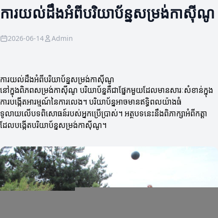
ការយល់ដឹងអំពីបរិយាប័ន្នសម្រង់កាស៊ីណូ
2026-06-14
Admin
ការយល់ដឹងអំពីបរិយាប័ន្នសម្រង់កាស៊ីណូ
នៅក្នុងពិភពសម្រង់កាស៊ីណូ បរិយាប័ន្នគឺជាផ្នែកមួយដែលមានសារៈសំខាន់ក្នុង
ការបង្កើតអារម្មណ៍នៃការលេង។ បរិយាប័ន្នអាចមានឥទ្ធិពលយ៉ាងធំ
ទូលាយលើបទពិសោធន៍របស់អ្នកប្រើប្រាស់។ អត្ថបទនេះនឹងពិភាក្សាអំពីកត្តា
ដែលបង្កើតបរិយាប័ន្នសម្រង់កាស៊ីណូ។