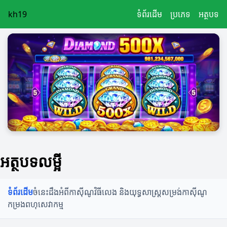
kh19
ទំព័រដើម
ប្រភេទ
អត្ថបទ
អត្ថបទលម្អី
ទំព័រដើម
ចំនេះដឹងអំពីកាស៊ីណូ
វិធីលេង និងយុទ្ធសាស្ត្រ
សម្រង់កាស៊ីណូ
កម្រងពហុសេវាកម្ម