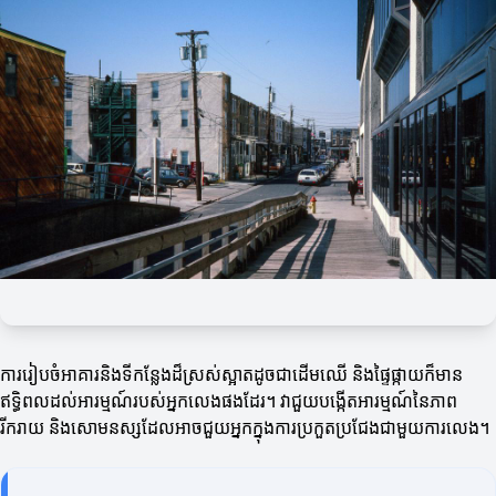
ការរៀបចំអាគារនិងទីកន្លែងដ៏ស្រស់ស្អាតដូចជាដើមឈើ និងផ្ទៃផ្កាយក៏មាន
ឥទ្ធិពលដល់អារម្មណ៍របស់អ្នកលេងផងដែរ។ វាជួយបង្កើតអារម្មណ៍នៃភាព
រីករាយ និងសោមនស្សដែលអាចជួយអ្នកក្នុងការប្រកួតប្រជែងជាមួយការលេង។